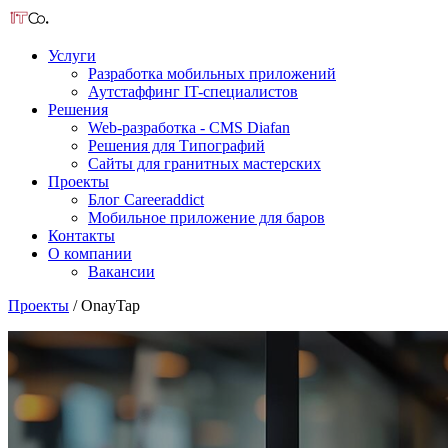
Услуги
Разработка мобильных приложений
Аутстаффинг IT-специалистов
Решения
Web-разработка - CMS Diafan
Решения для Типографий
Сайты для гранитных мастерских
Проекты
Блог Careeraddict
Мобильное приложение для баров
Контакты
О компании
Вакансии
Проекты
/ OnayTap