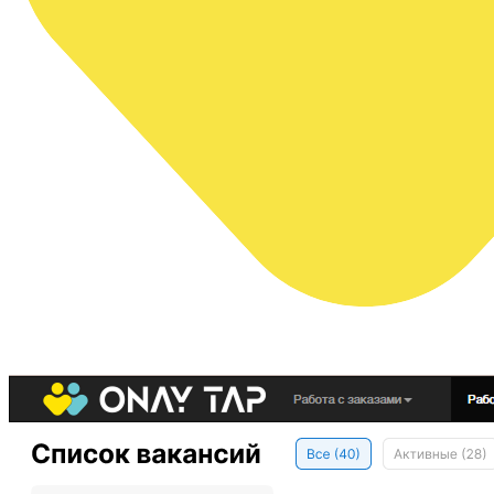
OnayTap (Казахстан)